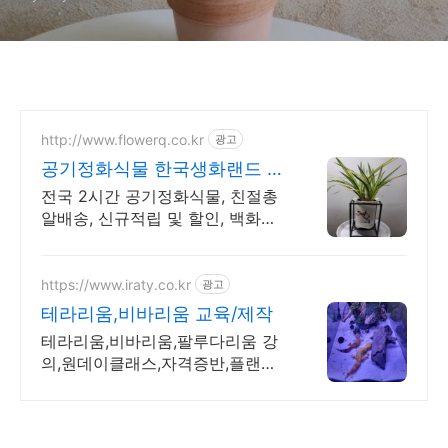
http://www.flowerq.co.kr
광고
공기정화식물 한국생화랜드 전
국꽃배달 총알배송
전국 2시간 공기정화식물, 친절총
알배송, 신규적립 및 할인, 백화점
상품권 증정
https://www.iraty.co.kr
광고
테라리움,비바리움 교육/제작
테라리움,비바리움,팔루다리움 강
의,원데이클래스,자격증반,플랜테
리어 시공전문 이라티