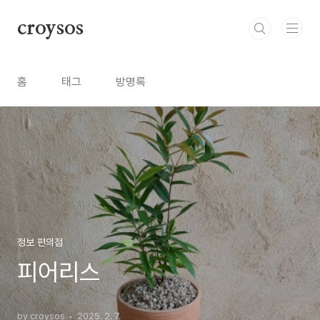
본문 바로가기
croysos
홈
태그
방명록
정보 편의점
피어리스
by croysos
2025. 2. 7.