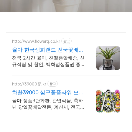
http://www.flowerq.co.kr
광고
율마 한국생화랜드 전국꽃배달
총알배송
전국 2시간 율마, 친절총알배송, 신
규적립 및 할인, 백화점상품권 증
정
http://39000꽃.kr
광고
화환39000 삼구꽃플라워 모든
꽃상품 20% 할인가!
율마 정품3단화환, 관엽식물, 축하
난 당일꽃배달전문, 계산서, 전국
체인화원 장례식 결혼식 개업식 승
진 영전 취임, 경조사전문 전국꽃
배달 화원!