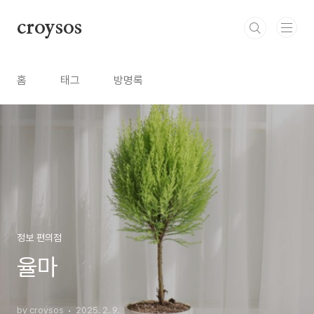
본문 바로가기
croysos
홈
태그
방명록
정보 편의점
율마
by croysos
2025. 2. 9.